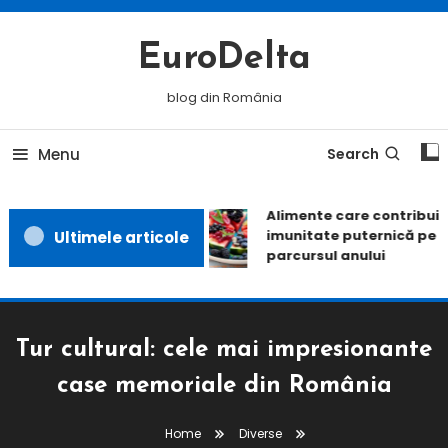
Skip
To
EuroDelta
Content
blog din România
Menu
Search
Alimente care contribuie 
imunitate puternică pe t
Ultimele articole
parcursul anului
Tur cultural: cele mai impresionante
case memoriale din România
Home
Diverse