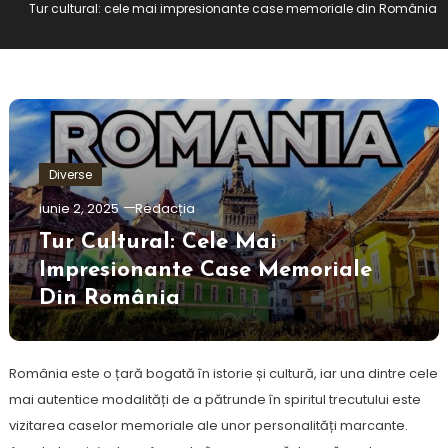
Tur cultural: cele mai impresionante case memoriale din România
Diverse
iunie 2, 2025
Redacția
Tur Cultural: Cele Mai
Impresionante Case Memoriale
Din România
România este o țară bogată în istorie și cultură, iar una dintre cele
mai autentice modalități de a pătrunde în spiritul trecutului este
vizitarea caselor memoriale ale unor personalități marcante.