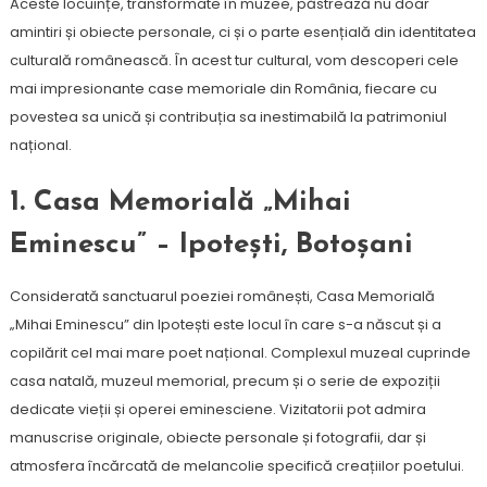
Aceste locuințe, transformate în muzee, păstrează nu doar
amintiri și obiecte personale, ci și o parte esențială din identitatea
culturală românească. În acest tur cultural, vom descoperi cele
mai impresionante case memoriale din România, fiecare cu
povestea sa unică și contribuția sa inestimabilă la patrimoniul
național.
1. Casa Memorială „Mihai
Eminescu” – Ipotești, Botoșani
Considerată sanctuarul poeziei românești, Casa Memorială
„Mihai Eminescu” din Ipotești este locul în care s-a născut și a
copilărit cel mai mare poet național. Complexul muzeal cuprinde
casa natală, muzeul memorial, precum și o serie de expoziții
dedicate vieții și operei eminesciene. Vizitatorii pot admira
manuscrise originale, obiecte personale și fotografii, dar și
atmosfera încărcată de melancolie specifică creațiilor poetului.