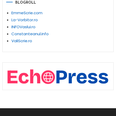
BLOGROLL
EmmeScrie.com
La-Vorbitor.ro
INFOVaslui.ro
Constanteanul.info
ValiScrie.ro