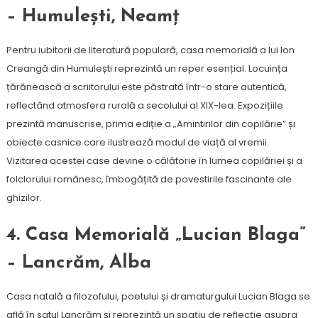
– Humulești, Neamț
Pentru iubitorii de literatură populară, casa memorială a lui Ion
Creangă din Humulești reprezintă un reper esențial. Locuința
țărănească a scriitorului este păstrată într-o stare autentică,
reflectând atmosfera rurală a secolului al XIX-lea. Expozițiile
prezintă manuscrise, prima ediție a „Amintirilor din copilărie” și
obiecte casnice care ilustrează modul de viață al vremii.
Vizitarea acestei case devine o călătorie în lumea copilăriei și a
folclorului românesc, îmbogățită de povestirile fascinante ale
ghizilor.
4. Casa Memorială „Lucian Blaga”
– Lancrăm, Alba
Casa natală a filozofului, poetului și dramaturgului Lucian Blaga se
află în satul Lancrăm și reprezintă un spațiu de reflecție asupra