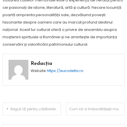
Vizitarea caselor memoriale este o experiență de neratat pentru
cei pasionați de istorie, literatură, artă și cultură. Fiecare locuință
poartă amprenta personalității sale, dezvăluind povești
fascinante despre oameni care au marcat profund destinul
național. Acest tur cultural oferă o privire de ansamblu asupra
moștenirii spirituale a României și ne amintește de importanța
conservării și valorificării patrimoniului cultural.
Redacția
Website
https://eurodelta.ro
Navigare
Reguli UE pentru călătoriile cu animale de companie: ghid pentru stăpâni responsabili
Cum să-ți îmbunătățești memoria cu metode simple
în