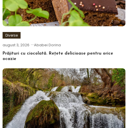
Diverse
august 3, 2026
Ababei Dorina
Prăjituri cu ciocolată. Rețete delicioase pentru orice
ocazie