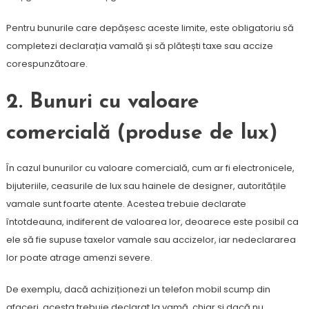
Pentru bunurile care depășesc aceste limite, este obligatoriu să
completezi declarația vamală și să plătești taxe sau accize
corespunzătoare.
2.
Bunuri cu valoare
comercială (produse de lux)
În cazul bunurilor cu valoare comercială, cum ar fi electronicele,
bijuteriile, ceasurile de lux sau hainele de designer, autoritățile
vamale sunt foarte atente. Acestea trebuie declarate
întotdeauna, indiferent de valoarea lor, deoarece este posibil ca
ele să fie supuse taxelor vamale sau accizelor, iar nedeclararea
lor poate atrage amenzi severe.
De exemplu, dacă achiziționezi un telefon mobil scump din
afaceri, acesta trebuie declarat la vamă, chiar și dacă nu