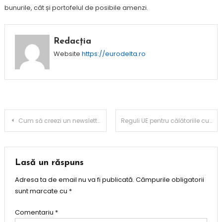
bunurile, cât și portofelul de posibile amenzi.
Redacția
Website
https://eurodelta.ro
Navigare
Cum să creezi un newsletter care atrage cititori
Reguli UE pentru călătoriile cu animale de companie: ghid pentru stăpâni responsabili
în
articole
Lasă un răspuns
Adresa ta de email nu va fi publicată.
Câmpurile obligatorii
sunt marcate cu
*
Comentariu
*