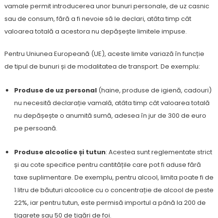
vamale permit introducerea unor bunuri personale, de uz casnic
sau de consum, fără a fi nevoie să le declari, atâta timp cât
valoarea totală a acestora nu depășește limitele impuse.
Pentru Uniunea Europeană (UE), aceste limite variază în funcție
de tipul de bunuri și de modalitatea de transport. De exemplu:
Produse de uz personal
(haine, produse de igienă, cadouri)
nu necesită declarație vamală, atâta timp cât valoarea totală
nu depășește o anumită sumă, adesea în jur de 300 de euro
pe persoană.
Produse alcoolice și tutun
: Acestea sunt reglementate strict
și au cote specifice pentru cantitățile care pot fi aduse fără
taxe suplimentare. De exemplu, pentru alcool, limita poate fi de
1 litru de băuturi alcoolice cu o concentrație de alcool de peste
22%, iar pentru tutun, este permisă importul a până la 200 de
țigarete sau 50 de țigări de foi.