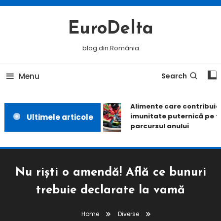
Skip
To
EuroDelta
Content
blog din România
Menu
Search
Alimente care contribuie l
imunitate puternică pe to
Ultimele articole
parcursul anului
Nu riști o amendă! Află ce bunuri
trebuie declarate la vamă
Home
Diverse