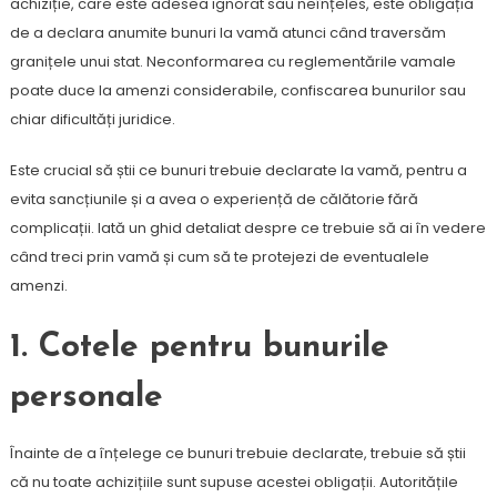
achiziție, care este adesea ignorat sau neînțeles, este obligația
de a declara anumite bunuri la vamă atunci când traversăm
granițele unui stat. Neconformarea cu reglementările vamale
poate duce la amenzi considerabile, confiscarea bunurilor sau
chiar dificultăți juridice.
Este crucial să știi ce bunuri trebuie declarate la vamă, pentru a
evita sancțiunile și a avea o experiență de călătorie fără
complicații. Iată un ghid detaliat despre ce trebuie să ai în vedere
când treci prin vamă și cum să te protejezi de eventualele
amenzi.
1.
Cotele pentru bunurile
personale
Înainte de a înțelege ce bunuri trebuie declarate, trebuie să știi
că nu toate achizițiile sunt supuse acestei obligații. Autoritățile