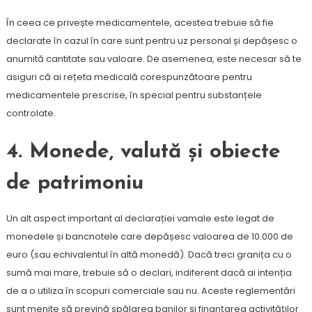
În ceea ce privește medicamentele, acestea trebuie să fie
declarate în cazul în care sunt pentru uz personal și depășesc o
anumită cantitate sau valoare. De asemenea, este necesar să te
asiguri că ai rețeta medicală corespunzătoare pentru
medicamentele prescrise, în special pentru substanțele
controlate.
4.
Monede, valută și obiecte
de patrimoniu
Un alt aspect important al declarației vamale este legat de
monedele și bancnotele care depășesc valoarea de 10.000 de
euro (sau echivalentul în altă monedă). Dacă treci granița cu o
sumă mai mare, trebuie să o declari, indiferent dacă ai intenția
de a o utiliza în scopuri comerciale sau nu. Aceste reglementări
sunt menite să prevină spălarea banilor și finanțarea activităților