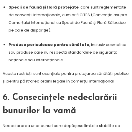
Specii de faună și floră protejate
, care sunt reglementate
de convenții internaționale, cum ar fi CITES (Convenția asupra
Comerțului Internațional cu Specii de Faună și Floră Sălbatice
pe cale de dispariție).
Produse periculoase pentru sănătate
, inclusiv cosmetice
sau produse care nu respectă standardele de siguranță
naționale sau internaționale.
Aceste restricții sunt esențiale pentru protejarea sănătății publice
și pentru păstrarea ordinii legale în comerțul internațional.
6.
Consecințele nedeclarării
bunurilor la vamă
Nedeclararea unor bunuri care depășesc limitele stabilite de