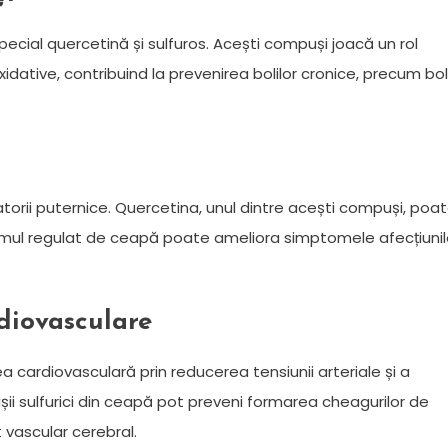
ecial quercetină și sulfuros. Acești compuși joacă un rol
xidative, contribuind la prevenirea bolilor cronice, precum bol
orii puternice. Quercetina, unul dintre acești compuși, poa
sumul regulat de ceapă poate ameliora simptomele afecțiunil
rdiovasculare
ardiovasculară prin reducerea tensiunii arteriale și a
ușii sulfurici din ceapă pot preveni formarea cheagurilor de
 vascular cerebral.