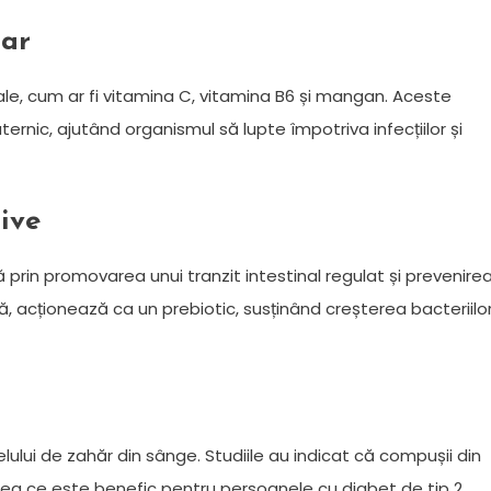
tar
le, cum ar fi vitamina C, vitamina B6 și mangan. Aceste
ternic, ajutând organismul să lupte împotriva infecțiilor și
ive
 prin promovarea unui tranzit intestinal regulat și prevenire
apă, acționează ca un prebiotic, susținând creșterea bacteriilo
lului de zahăr din sânge. Studiile au indicat că compușii din
ceea ce este benefic pentru persoanele cu diabet de tip 2.