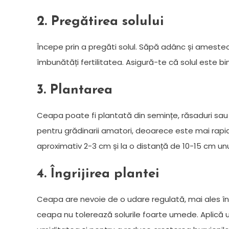
2. Pregătirea solului
Începe prin a pregăti solul. Săpă adânc și amest
îmbunătăți fertilitatea. Asigură-te că solul este b
3. Plantarea
Ceapa poate fi plantată din semințe, răsaduri sau
pentru grădinarii amatori, deoarece este mai rapi
aproximativ 2-3 cm și la o distanță de 10-15 cm unul
4. Îngrijirea plantei
Ceapa are nevoie de o udare regulată, mai ales î
ceapa nu tolerează solurile foarte umede. Aplică un