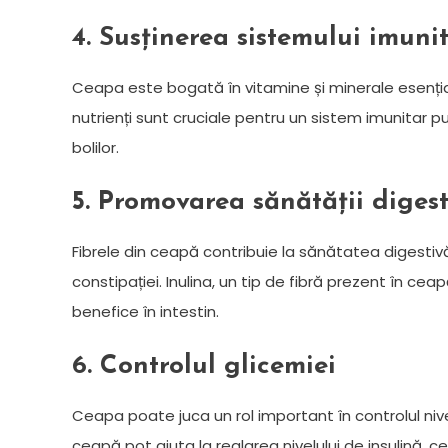
4. Susținerea sistemului imuni
Ceapa este bogată în vitamine și minerale esenția
nutrienți sunt cruciale pentru un sistem imunitar pu
bolilor.
5. Promovarea sănătății digest
Fibrele din ceapă contribuie la sănătatea digestivă
constipației. Inulina, un tip de fibră prezent în ce
benefice în intestin.
6. Controlul glicemiei
Ceapa poate juca un rol important în controlul nive
ceapă pot ajuta la reglarea nivelului de insulină, 