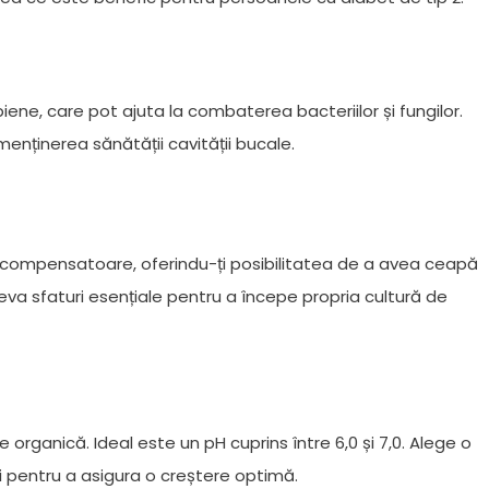
ene, care pot ajuta la combaterea bacteriilor și fungilor.
 menținerea sănătății cavității bucale.
 recompensatoare, oferindu-ți posibilitatea de a avea ceapă
a sfaturi esențiale pentru a începe propria cultură de
organică. Ideal este un pH cuprins între 6,0 și 7,0. Alege o
zi pentru a asigura o creștere optimă.