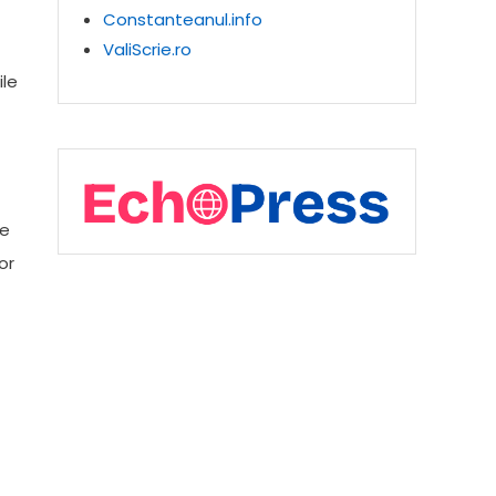
Constanteanul.info
ValiScrie.ro
ile
te
or