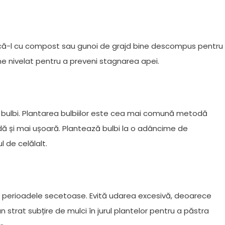
ecă-l cu compost sau gunoi de grajd bine descompus pentru
ine nivelat pentru a preveni stagnarea apei.
 bulbi. Plantarea bulbiilor este cea mai comună metodă
dă și mai ușoară. Plantează bulbi la o adâncime de
 de celălalt.
n perioadele secetoase. Evită udarea excesivă, deoarece
 strat subțire de mulci în jurul plantelor pentru a păstra