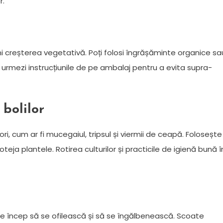
r.
ni creșterea vegetativă. Poți folosi îngrășăminte organice sa
ă urmezi instrucțiunile de pe ambalaj pentru a evita supra-
 bolilor
i, cum ar fi mucegaiul, tripsul și viermii de ceapă. Folosește
ja plantele. Rotirea culturilor și practicile de igienă bună î
e încep să se ofilească și să se îngălbenească. Scoate