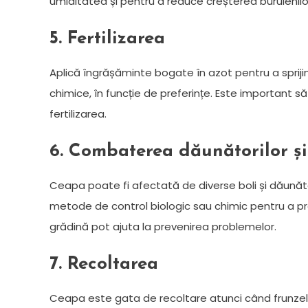
umiditatea și pentru a reduce creșterea buruienilo
5. Fertilizarea
Aplică îngrășăminte bogate în azot pentru a spriji
chimice, în funcție de preferințe. Este important s
fertilizarea.
6. Combaterea dăunătorilor și
Ceapa poate fi afectată de diverse boli și dăunător
metode de control biologic sau chimic pentru a prote
grădină pot ajuta la prevenirea problemelor.
7. Recoltarea
Ceapa este gata de recoltare atunci când frunzel