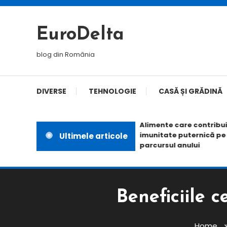
Skip
To
EuroDelta
Content
blog din România
DIVERSE
TEHNOLOGIE
CASĂ ȘI GRĂDINĂ
Alimente care contribuie la
imunitate puternică pe tot
Ultimele articole
parcursul anului
Beneficiile c
Home