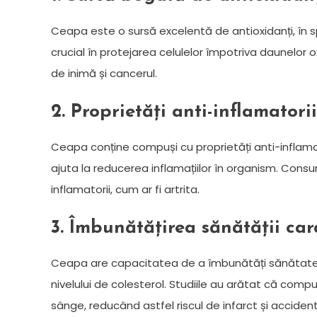
Ceapa este o sursă excelentă de antioxidanți, în sp
crucial în protejarea celulelor împotriva daunelor o
de inimă și cancerul.
2. Proprietăți anti-inflamatorii
Ceapa conține compuși cu proprietăți anti-inflamat
ajuta la reducerea inflamațiilor în organism. Con
inflamatorii, cum ar fi artrita.
3. Îmbunătățirea sănătății ca
Ceapa are capacitatea de a îmbunătăți sănătatea c
nivelului de colesterol. Studiile au arătat că comp
sânge, reducând astfel riscul de infarct și accident