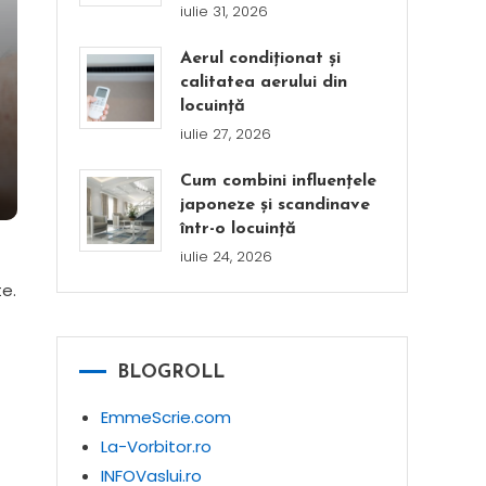
iulie 31, 2026
Aerul condiționat și
calitatea aerului din
locuință
iulie 27, 2026
Cum combini influențele
japoneze și scandinave
într-o locuință
iulie 24, 2026
e.
BLOGROLL
EmmeScrie.com
La-Vorbitor.ro
INFOVaslui.ro