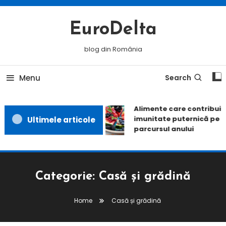
Skip
To
EuroDelta
Content
blog din România
Menu
Search
Alimente care contribuie l
imunitate puternică pe to
Ultimele articole
parcursul anului
Categorie:
Casă și grădină
Home
Casă și grădină