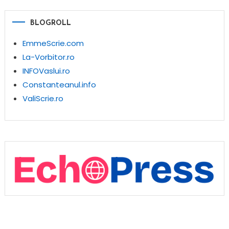
BLOGROLL
EmmeScrie.com
La-Vorbitor.ro
INFOVaslui.ro
Constanteanul.info
ValiScrie.ro