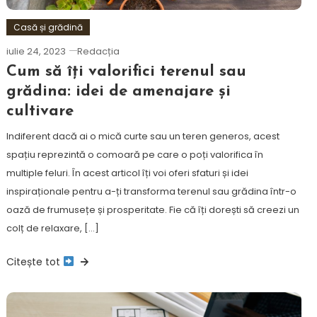
Casă și grădină
iulie 24, 2023
Redacția
Cum să îți valorifici terenul sau
grădina: idei de amenajare și
cultivare
Indiferent dacă ai o mică curte sau un teren generos, acest
spațiu reprezintă o comoară pe care o poți valorifica în
multiple feluri. În acest articol îți voi oferi sfaturi și idei
inspiraționale pentru a-ți transforma terenul sau grădina într-o
oază de frumusețe și prosperitate. Fie că îți dorești să creezi un
colț de relaxare, […]
Citește tot