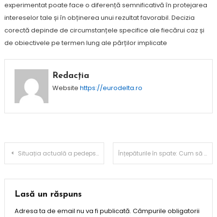
experimentat poate face o diferență semnificativă în protejarea
intereselor tale și în obținerea unui rezultat favorabil. Decizia
corectă depinde de circumstanțele specifice ale fiecărui caz și
de obiectivele pe termen lung ale părților implicate
Redacția
Website
https://eurodelta.ro
Navigare
Situația actuală a pedepsei cu moartea în diverse țări
Înțepăturile în spate: Cum să recunoști simptomele și să acționezi prompt
în
articole
Lasă un răspuns
Adresa ta de email nu va fi publicată.
Câmpurile obligatorii