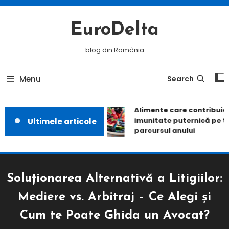
Skip
To
EuroDelta
Content
blog din România
Menu
Search
Alimente care contribuie l
imunitate puternică pe to
Ultimele articole
parcursul anului
Soluționarea Alternativă a Litigiilor:
Mediere vs. Arbitraj – Ce Alegi și
Cum te Poate Ghida un Avocat?