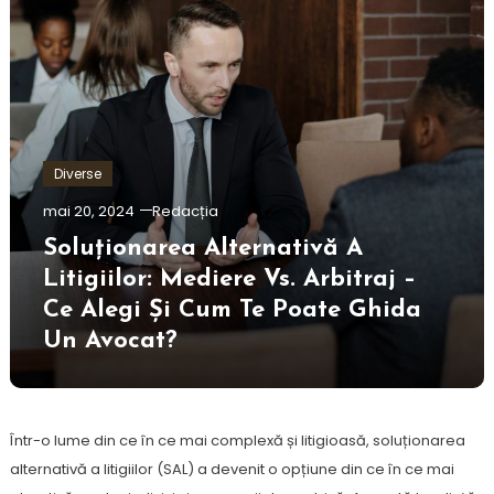
Diverse
mai 20, 2024
Redacția
Soluționarea Alternativă A
Litigiilor: Mediere Vs. Arbitraj –
Ce Alegi Și Cum Te Poate Ghida
Un Avocat?
Într-o lume din ce în ce mai complexă și litigioasă, soluționarea
alternativă a litigiilor (SAL) a devenit o opțiune din ce în ce mai