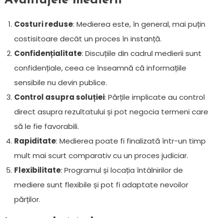
Avantajele medierii
Costuri reduse
: Medierea este, în general, mai puțin
costisitoare decât un proces în instanță.
Confidențialitate
: Discuțiile din cadrul medierii sunt
confidențiale, ceea ce înseamnă că informațiile
sensibile nu devin publice.
Control asupra soluției
: Părțile implicate au control
direct asupra rezultatului și pot negocia termeni care
să le fie favorabili.
Rapiditate
: Medierea poate fi finalizată într-un timp
mult mai scurt comparativ cu un proces judiciar.
Flexibilitate
: Programul și locația întâlnirilor de
mediere sunt flexibile și pot fi adaptate nevoilor
părților.