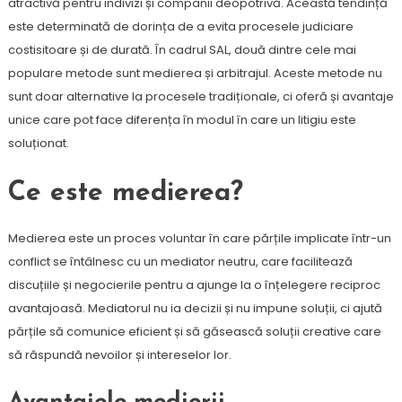
atractivă pentru indivizi și companii deopotrivă. Această tendință
este determinată de dorința de a evita procesele judiciare
costisitoare și de durată. În cadrul SAL, două dintre cele mai
populare metode sunt medierea și arbitrajul. Aceste metode nu
sunt doar alternative la procesele tradiționale, ci oferă și avantaje
unice care pot face diferența în modul în care un litigiu este
soluționat.
Ce este medierea?
Medierea este un proces voluntar în care părțile implicate într-un
conflict se întâlnesc cu un mediator neutru, care facilitează
discuțiile și negocierile pentru a ajunge la o înțelegere reciproc
avantajoasă. Mediatorul nu ia decizii și nu impune soluții, ci ajută
părțile să comunice eficient și să găsească soluții creative care
să răspundă nevoilor și intereselor lor.