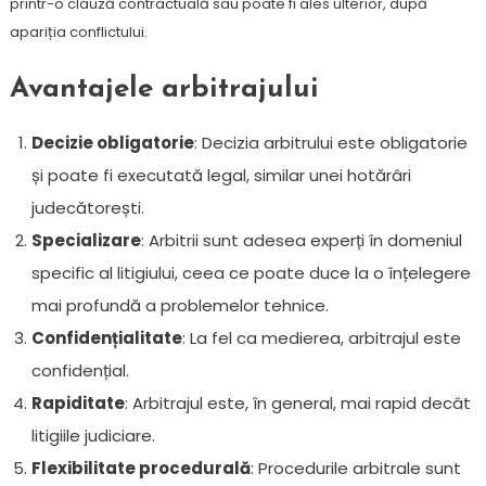
printr-o clauză contractuală sau poate fi ales ulterior, după
apariția conflictului.
Avantajele arbitrajului
Decizie obligatorie
: Decizia arbitrului este obligatorie
și poate fi executată legal, similar unei hotărâri
judecătorești.
Specializare
: Arbitrii sunt adesea experți în domeniul
specific al litigiului, ceea ce poate duce la o înțelegere
mai profundă a problemelor tehnice.
Confidențialitate
: La fel ca medierea, arbitrajul este
confidențial.
Rapiditate
: Arbitrajul este, în general, mai rapid decât
litigiile judiciare.
Flexibilitate procedurală
: Procedurile arbitrale sunt