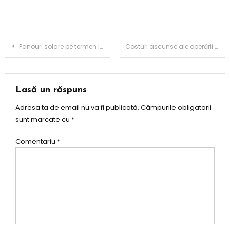
Navigare
Panouri solare pe termen lung: Ce trebuie să știi despre durabilitate
Costuri ascunse ale operării unei francize
în
articole
Lasă un răspuns
Adresa ta de email nu va fi publicată.
Câmpurile obligatorii
sunt marcate cu
*
Comentariu
*