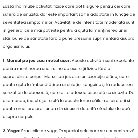
Există mai multe activități fizice care pot fi sigure pentru cei care
suferă de sinuzită, dar este important să fie adaptate în funcție de
severitatea simptomelor. Activitățile de intensitate moderată sunt
în general cele mai potrivite pentru a ajuta la menținerea unei
stări bune de sănătate fără a pune presiune suplimentară asupra
organismului.
1. Mersul pe jos sau înotul ușor:
Aceste activități sunt excelente
pentru menținerea unei rutine de exerciții fizice fără a
suprasolicita corpul. Mersul pe jos este un exercițiu blând, care
poate ajuta la îmbunătățirea circulației sanguine și la reducerea
senzației de oboseală, care este adesea asociată cu sinuzita. De
asemenea, înotul ușor ajută la deschiderea căilor respiratorii și
poate ameliora presiunea din sinusuri datorită efectului de apă
asupra corpului.
2. Yoga:
Practicile de yoga, în special cele care se concentrează