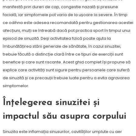
manifestă prin dureri de cap, congestie nazală și presiune
facială, iar simptomele pot varia de la ușoare la severe. În timp
ce odihna este adesea recomandată pentru gestionarea acestei
afecțiuni, mulți se întreabă dacă pot practica sport în timpul unui
episod de sinuzită. Deși activitatea fizică poate ajuta la
îmbunătățirea stării generale de sănătate, în cazul sinuzitei,
trebuie făcută o distincție clară între ce tipuri de exerciții sunt
benefice și care sunt riscante. Acest ghid complet își propune să
explice care activități sunt sigure pentru persoanele care suferă
de sinuzită și ce precauții trebuie luate pentru a evita agravarea
simptomelor.
Înțelegerea sinuzitei și
impactul său asupra corpului
Sinuzita este inflamația sinusurilor, cavităților umplute cu aer