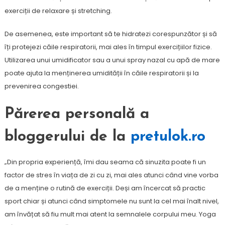
exerciții de relaxare și stretching.
De asemenea, este important să te hidratezi corespunzător și să
îți protejezi căile respiratorii, mai ales în timpul exercițiilor fizice.
Utilizarea unui umidificator sau a unui spray nazal cu apă de mare
poate ajuta la menținerea umidității în căile respiratorii și la
prevenirea congestiei.
Părerea personală a
bloggerului de la
pretulok.ro
„Din propria experiență, îmi dau seama că sinuzita poate fi un
factor de stres în viața de zi cu zi, mai ales atunci când vine vorba
de a menține o rutină de exerciții. Deși am încercat să practic
sport chiar și atunci când simptomele nu sunt la cel mai înalt nivel,
am învățat să fiu mult mai atent la semnalele corpului meu. Yoga