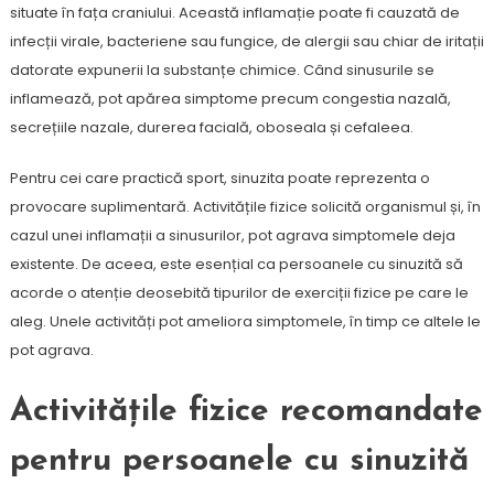
situate în fața craniului. Această inflamație poate fi cauzată de
infecții virale, bacteriene sau fungice, de alergii sau chiar de iritații
datorate expunerii la substanțe chimice. Când sinusurile se
inflamează, pot apărea simptome precum congestia nazală,
secrețiile nazale, durerea facială, oboseala și cefaleea.
Pentru cei care practică sport, sinuzita poate reprezenta o
provocare suplimentară. Activitățile fizice solicită organismul și, în
cazul unei inflamații a sinusurilor, pot agrava simptomele deja
existente. De aceea, este esențial ca persoanele cu sinuzită să
acorde o atenție deosebită tipurilor de exerciții fizice pe care le
aleg. Unele activități pot ameliora simptomele, în timp ce altele le
pot agrava.
Activitățile fizice recomandate
pentru persoanele cu sinuzită