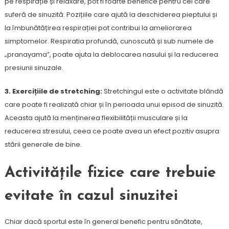
pe respirație și relaxare, pot fi foarte benefice pentru cei care
suferă de sinuzită. Pozițiile care ajută la deschiderea pieptului și
la îmbunătățirea respirației pot contribui la ameliorarea
simptomelor. Respiratia profundă, cunoscută și sub numele de
„pranayama”, poate ajuta la deblocarea nasului și la reducerea
presiunii sinuzale.
3. Exercițiile de stretching:
Stretchingul este o activitate blândă
care poate fi realizată chiar și în perioada unui episod de sinuzită.
Aceasta ajută la menținerea flexibilității musculare și la
reducerea stresului, ceea ce poate avea un efect pozitiv asupra
stării generale de bine.
Activitățile fizice care trebuie
evitate în cazul sinuzitei
Chiar dacă sportul este în general benefic pentru sănătate,