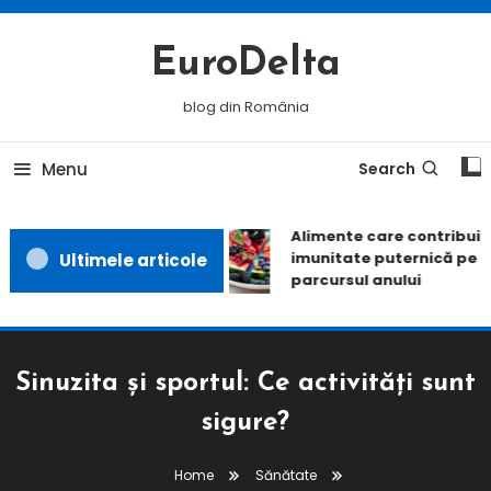
Skip
To
EuroDelta
Content
blog din România
Menu
Search
Alimente care contribuie 
imunitate puternică pe to
Ultimele articole
parcursul anului
Sinuzita și sportul: Ce activități sunt
sigure?
Home
Sănătate