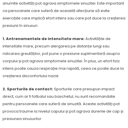
anumite activități pot agrava simptomele sinuzitei. Este important
ca persoanele care suferă de această afecțiune să evite
exercițiile care implică efort intens sau care pot duce la creșterea
presiunii în sinusuri.
1. Antrenamentele de intensitate mare:
Activitățile de
intensitate mare, precum alergarea pe distanțe lungi sau
ridicarea greutăților, pot pune o presiune suplimentară asupra
corpului și pot agrava simptomele sinuzitei. În plus, un efort fizic
intens poate cauza respirație mai rapidă, ceea ce poate duce la
creșterea disconfortului nazal.
2. Sporturile de contact:
Sporturile care presupun impact
direct, cum ar fi fotbalul sau baschetul, nu sunt recomandate
pentru persoanele care suferă de sinuzită. Aceste activități pot
provoca traume la nivelul capului și pot agrava durerile de cap și
presiunea sinusurilor.