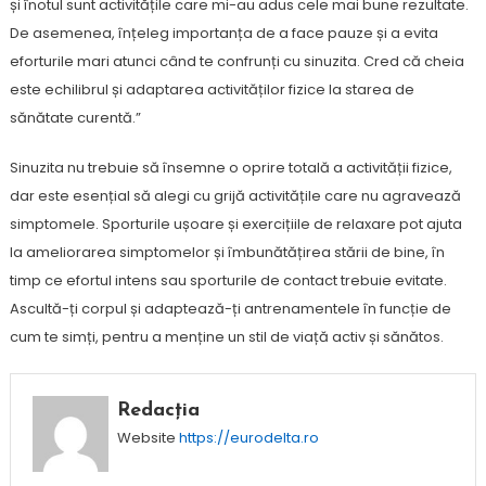
și înotul sunt activitățile care mi-au adus cele mai bune rezultate.
De asemenea, înțeleg importanța de a face pauze și a evita
eforturile mari atunci când te confrunți cu sinuzita. Cred că cheia
este echilibrul și adaptarea activităților fizice la starea de
sănătate curentă.”
Sinuzita nu trebuie să însemne o oprire totală a activității fizice,
dar este esențial să alegi cu grijă activitățile care nu agravează
simptomele. Sporturile ușoare și exercițiile de relaxare pot ajuta
la ameliorarea simptomelor și îmbunătățirea stării de bine, în
timp ce efortul intens sau sporturile de contact trebuie evitate.
Ascultă-ți corpul și adaptează-ți antrenamentele în funcție de
cum te simți, pentru a menține un stil de viață activ și sănătos.
Redacția
Website
https://eurodelta.ro