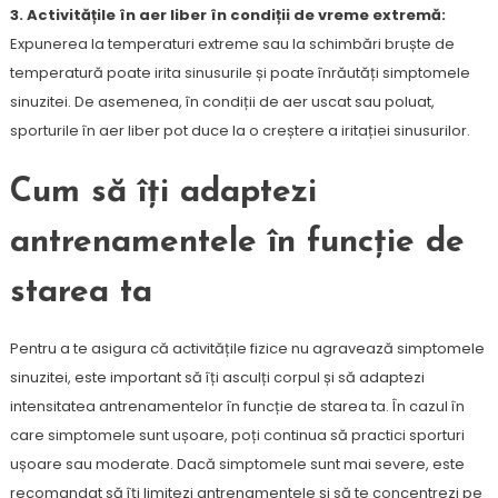
3. Activitățile în aer liber în condiții de vreme extremă:
Expunerea la temperaturi extreme sau la schimbări bruște de
temperatură poate irita sinusurile și poate înrăutăți simptomele
sinuzitei. De asemenea, în condiții de aer uscat sau poluat,
sporturile în aer liber pot duce la o creștere a iritației sinusurilor.
Cum să îți adaptezi
antrenamentele în funcție de
starea ta
Pentru a te asigura că activitățile fizice nu agravează simptomele
sinuzitei, este important să îți asculți corpul și să adaptezi
intensitatea antrenamentelor în funcție de starea ta. În cazul în
care simptomele sunt ușoare, poți continua să practici sporturi
ușoare sau moderate. Dacă simptomele sunt mai severe, este
recomandat să îți limitezi antrenamentele și să te concentrezi pe