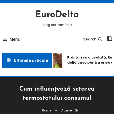
Skip
To
EuroDelta
Content
blog din România
Menu
Search
Prăjituri cu ciocolată. Reț
Ultimele articole
delicioase pentru orice o
Cum influențează setarea
termostatului consumul
Home
Diverse