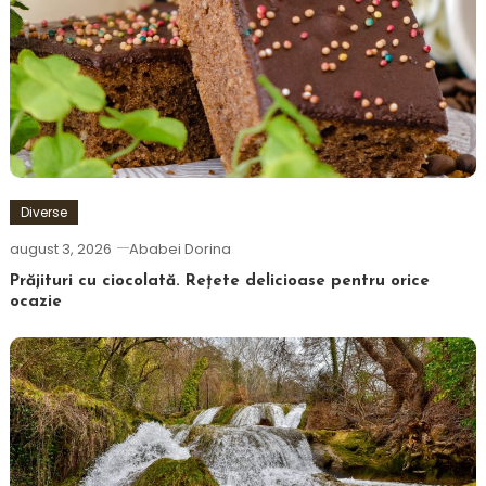
Diverse
august 3, 2026
Ababei Dorina
Prăjituri cu ciocolată. Rețete delicioase pentru orice
ocazie