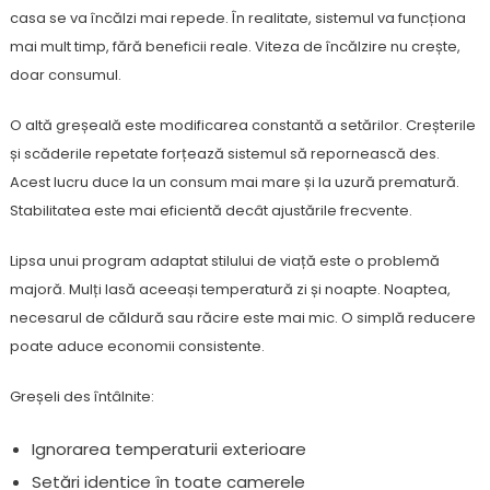
casa se va încălzi mai repede. În realitate, sistemul va funcționa
mai mult timp, fără beneficii reale. Viteza de încălzire nu crește,
doar consumul.
O altă greșeală este modificarea constantă a setărilor. Creșterile
și scăderile repetate forțează sistemul să repornească des.
Acest lucru duce la un consum mai mare și la uzură prematură.
Stabilitatea este mai eficientă decât ajustările frecvente.
Lipsa unui program adaptat stilului de viață este o problemă
majoră. Mulți lasă aceeași temperatură zi și noapte. Noaptea,
necesarul de căldură sau răcire este mai mic. O simplă reducere
poate aduce economii consistente.
Greșeli des întâlnite:
Ignorarea temperaturii exterioare
Setări identice în toate camerele