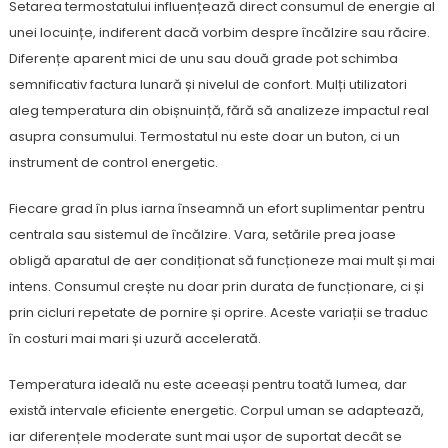
Setarea termostatului influențează direct consumul de energie al
unei locuințe, indiferent dacă vorbim despre încălzire sau răcire.
Diferențe aparent mici de unu sau două grade pot schimba
semnificativ factura lunară și nivelul de confort. Mulți utilizatori
aleg temperatura din obișnuință, fără să analizeze impactul real
asupra consumului. Termostatul nu este doar un buton, ci un
instrument de control energetic.
Fiecare grad în plus iarna înseamnă un efort suplimentar pentru
centrala sau sistemul de încălzire. Vara, setările prea joase
obligă aparatul de aer condiționat să funcționeze mai mult și mai
intens. Consumul crește nu doar prin durata de funcționare, ci și
prin cicluri repetate de pornire și oprire. Aceste variații se traduc
în costuri mai mari și uzură accelerată.
Temperatura ideală nu este aceeași pentru toată lumea, dar
există intervale eficiente energetic. Corpul uman se adaptează,
iar diferențele moderate sunt mai ușor de suportat decât se