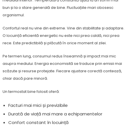
mediului interior. Temperatura constantă ajută la un somn mai
bun și la o stare generală de bine. Fluctuațiile mari obosesc
organismul.
Confortul real nu vine din extreme. Vine din stabilitate și adaptare.
O locuință eficientă energetic nu este nici prea caldă, nici prea
rece. Este predictibilă și plăcută în orice moment al zilei.
Pe termen lung, consumul redus înseamnă și impact mai mic
asupra mediului. Energia economisită se traduce prin emisii mai
scăzute și resurse protejate. Fiecare ajustare corectă contează,
chiar dacă pare minoră.
Un termostat bine folosit oferă:
Facturi mai mici și previzibile
Durată de viață mai mare a echipamentelor
Confort constant în locuință