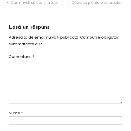
Navigare
Cum înveți să cânți la tobe cu metronom
Căderea plăntuțelor: probleme în stadiul de răsad
în
articole
Lasă un răspuns
Adresa ta de email nu va fi publicată.
Câmpurile obligatorii
sunt marcate cu
*
Comentariu
*
Nume
*