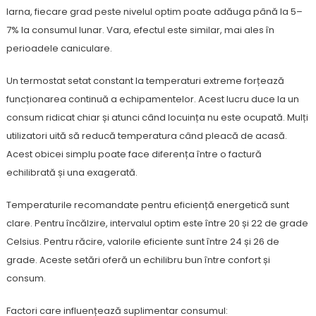
Iarna, fiecare grad peste nivelul optim poate adăuga până la 5–
7% la consumul lunar. Vara, efectul este similar, mai ales în
perioadele caniculare.
Un termostat setat constant la temperaturi extreme forțează
funcționarea continuă a echipamentelor. Acest lucru duce la un
consum ridicat chiar și atunci când locuința nu este ocupată. Mulți
utilizatori uită să reducă temperatura când pleacă de acasă.
Acest obicei simplu poate face diferența între o factură
echilibrată și una exagerată.
Temperaturile recomandate pentru eficiență energetică sunt
clare. Pentru încălzire, intervalul optim este între 20 și 22 de grade
Celsius. Pentru răcire, valorile eficiente sunt între 24 și 26 de
grade. Aceste setări oferă un echilibru bun între confort și
consum.
Factori care influențează suplimentar consumul: