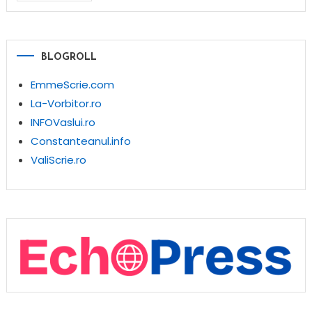
BLOGROLL
EmmeScrie.com
La-Vorbitor.ro
INFOVaslui.ro
Constanteanul.info
ValiScrie.ro