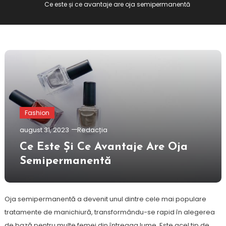
Ce este și ce avantaje are oja semipermanentă
Fashion
august 31, 2023
Redacția
Ce Este Și Ce Avantaje Are Oja
Semipermanentă
Oja semipermanentă a devenit unul dintre cele mai populare
tratamente de manichiură, transformându-se rapid în alegerea
de bază pentru multe femei din întreaga lume. Este acel tip de