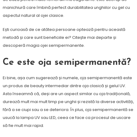
manichiură care îmbină perfect durabilitatea unghiilor cu gel cu
aspectul natural al ojei clasice.
Ești curioasă de ce atâtea persoane optează pentru această
metodă și care sunt beneficiile ei? Citește mai departe și
descoperă magia ojei semipermanente.
Ce este oja semipermanentă?
Ei bine, așa cum sugerează și numele, oja semipermanentă este
un produs de beauty intermediar dintre oja clasică și gelul UV.
Asta înseamnă că, deși are un aspect similar cu oja tradițională,
durează mult mai mult timp pe unghii și rezistă la diverse activități,
fără a se ciupi sau a se deteriora. În plus, oja semipermanentă se
usucă la lampa UV sau LED, ceea ce face ca procesul de uscare
să fie mult mai rapid.