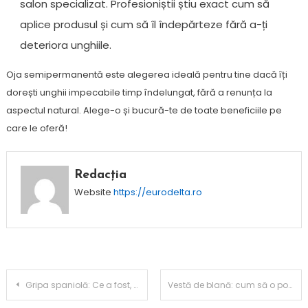
salon specializat. Profesioniștii știu exact cum să
aplice produsul și cum să îl îndepărteze fără a-ți
deteriora unghiile.
Oja semipermanentă este alegerea ideală pentru tine dacă îți
dorești unghii impecabile timp îndelungat, fără a renunța la
aspectul natural. Alege-o și bucură-te de toate beneficiile pe
care le oferă!
Redacția
Website
https://eurodelta.ro
Navigare
Gripa spaniolă: Ce a fost, cum s-a răspândit și ce consecințe a avut această pandemie devastatoare din secolul XX
Vestă de blană: cum să o porți cu eleganță și rafinament