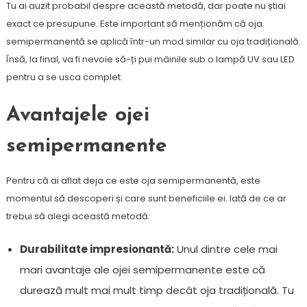
Tu ai auzit probabil despre această metodă, dar poate nu știai
exact ce presupune. Este important să menționăm că oja
semipermanentă se aplică într-un mod similar cu oja tradițională.
Însă, la final, va fi nevoie să-ți pui mâinile sub o lampă UV sau LED
pentru a se usca complet.
Avantajele ojei
semipermanente
Pentru că ai aflat deja ce este oja semipermanentă, este
momentul să descoperi și care sunt beneficiile ei. Iată de ce ar
trebui să alegi această metodă:
Durabilitate impresionantă:
Unul dintre cele mai
mari avantaje ale ojei semipermanente este că
durează mult mai mult timp decât oja tradițională. Tu