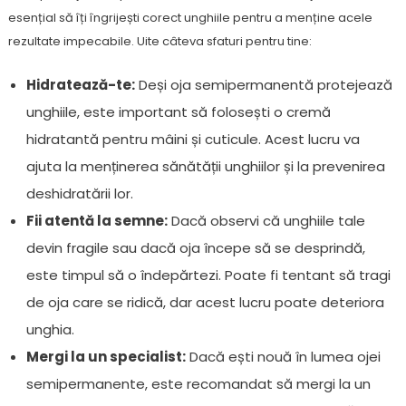
esențial să îți îngrijești corect unghiile pentru a menține acele
rezultate impecabile. Uite câteva sfaturi pentru tine:
Hidratează-te:
Deși oja semipermanentă protejează
unghiile, este important să folosești o cremă
hidratantă pentru mâini și cuticule. Acest lucru va
ajuta la menținerea sănătății unghiilor și la prevenirea
deshidratării lor.
Fii atentă la semne:
Dacă observi că unghiile tale
devin fragile sau dacă oja începe să se desprindă,
este timpul să o îndepărtezi. Poate fi tentant să tragi
de oja care se ridică, dar acest lucru poate deteriora
unghia.
Mergi la un specialist:
Dacă ești nouă în lumea ojei
semipermanente, este recomandat să mergi la un