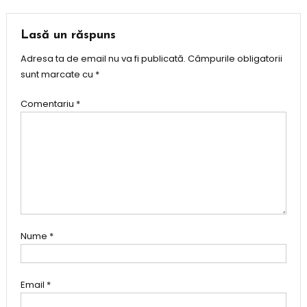
în
articole
Lasă un răspuns
Adresa ta de email nu va fi publicată.
Câmpurile obligatorii
sunt marcate cu
*
Comentariu
*
Nume
*
Email
*