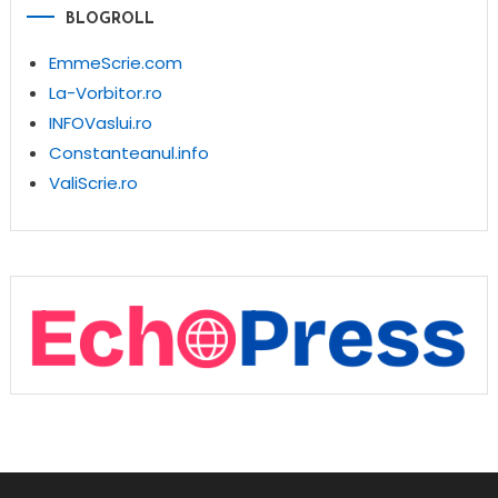
BLOGROLL
EmmeScrie.com
La-Vorbitor.ro
INFOVaslui.ro
Constanteanul.info
ValiScrie.ro