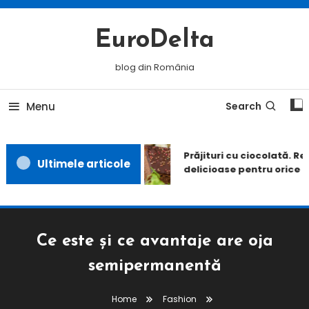
Skip
To
EuroDelta
Content
blog din România
Menu
Search
Prăjituri cu ciocolată. Reț
Ultimele articole
delicioase pentru orice o
Ce este și ce avantaje are oja
semipermanentă
Home
Fashion