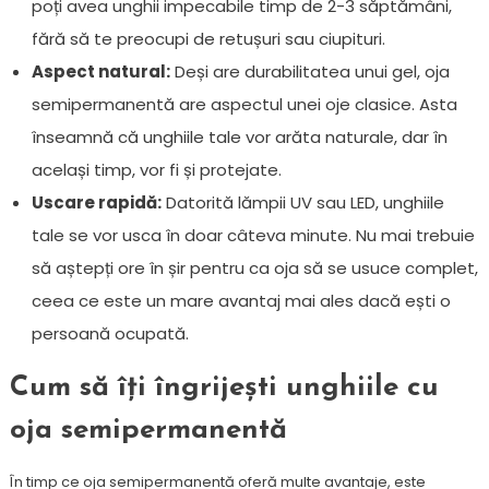
poți avea unghii impecabile timp de 2-3 săptămâni,
fără să te preocupi de retușuri sau ciupituri.
Aspect natural:
Deși are durabilitatea unui gel, oja
semipermanentă are aspectul unei oje clasice. Asta
înseamnă că unghiile tale vor arăta naturale, dar în
același timp, vor fi și protejate.
Uscare rapidă:
Datorită lămpii UV sau LED, unghiile
tale se vor usca în doar câteva minute. Nu mai trebuie
să aștepți ore în șir pentru ca oja să se usuce complet,
ceea ce este un mare avantaj mai ales dacă ești o
persoană ocupată.
Cum să îți îngrijești unghiile cu
oja semipermanentă
În timp ce oja semipermanentă oferă multe avantaje, este