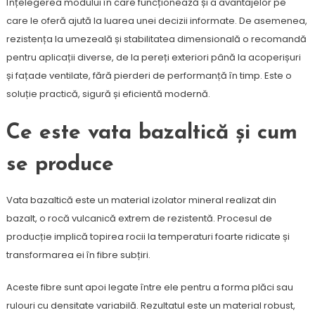
Înțelegerea modului în care funcționează și a avantajelor pe
care le oferă ajută la luarea unei decizii informate. De asemenea,
rezistența la umezeală și stabilitatea dimensională o recomandă
pentru aplicații diverse, de la pereți exteriori până la acoperișuri
și fațade ventilate, fără pierderi de performanță în timp. Este o
soluție practică, sigură și eficientă modernă.
Ce este vata bazaltică și cum
se produce
Vata bazaltică este un material izolator mineral realizat din
bazalt, o rocă vulcanică extrem de rezistentă. Procesul de
producție implică topirea rocii la temperaturi foarte ridicate și
transformarea ei în fibre subțiri.
Aceste fibre sunt apoi legate între ele pentru a forma plăci sau
rulouri cu densitate variabilă. Rezultatul este un material robust,