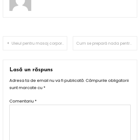
Navigare
Uleiul pentru masaj corporal: ce este, care sunt beneficiile și cum se folosește
Cum se prepară nada pentru pescuit la vară
în
articole
Lasă un răspuns
Adresa ta de email nu va fi publicată.
Câmpurile obligatorii
sunt marcate cu
*
Comentariu
*