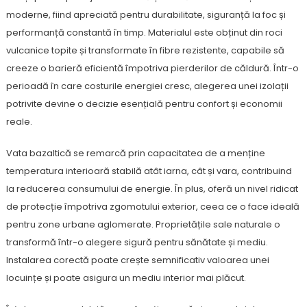
moderne, fiind apreciată pentru durabilitate, siguranță la foc și
performanță constantă în timp. Materialul este obținut din roci
vulcanice topite și transformate în fibre rezistente, capabile să
creeze o barieră eficientă împotriva pierderilor de căldură. Într-o
perioadă în care costurile energiei cresc, alegerea unei izolații
potrivite devine o decizie esențială pentru confort și economii
reale.
Vata bazaltică se remarcă prin capacitatea de a menține
temperatura interioară stabilă atât iarna, cât și vara, contribuind
la reducerea consumului de energie. În plus, oferă un nivel ridicat
de protecție împotriva zgomotului exterior, ceea ce o face ideală
pentru zone urbane aglomerate. Proprietățile sale naturale o
transformă într-o alegere sigură pentru sănătate și mediu.
Instalarea corectă poate crește semnificativ valoarea unei
locuințe și poate asigura un mediu interior mai plăcut.