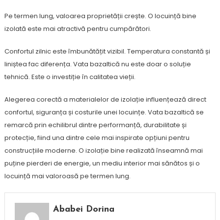
Pe termen lung, valoarea proprietății crește. O locuință bine
izolată este mai atractivă pentru cumpărători.
Confortul zilnic este îmbunătățit vizibil. Temperatura constantă și
liniștea fac diferența. Vata bazaltică nu este doar o soluție
tehnică. Este o investiție în calitatea vieții.
Alegerea corectă a materialelor de izolație influențează direct
confortul, siguranța și costurile unei locuințe. Vata bazaltică se
remarcă prin echilibrul dintre performanță, durabilitate și
protecție, fiind una dintre cele mai inspirate opțiuni pentru
construcțiile moderne. O izolație bine realizată înseamnă mai
puține pierderi de energie, un mediu interior mai sănătos și o
locuință mai valoroasă pe termen lung.
Ababei Dorina