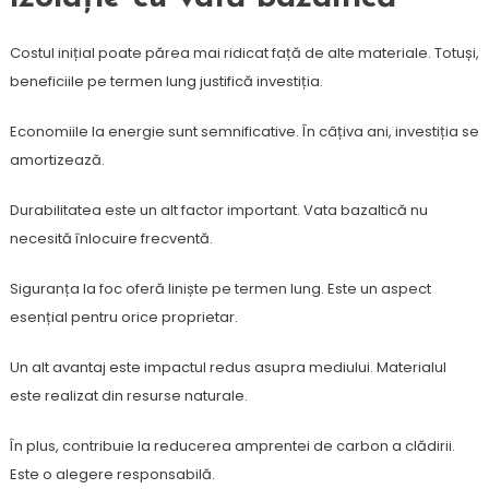
Costul inițial poate părea mai ridicat față de alte materiale. Totuși,
beneficiile pe termen lung justifică investiția.
Economiile la energie sunt semnificative. În câțiva ani, investiția se
amortizează.
Durabilitatea este un alt factor important. Vata bazaltică nu
necesită înlocuire frecventă.
Siguranța la foc oferă liniște pe termen lung. Este un aspect
esențial pentru orice proprietar.
Un alt avantaj este impactul redus asupra mediului. Materialul
este realizat din resurse naturale.
În plus, contribuie la reducerea amprentei de carbon a clădirii.
Este o alegere responsabilă.