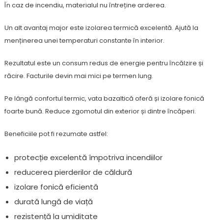
În caz de incendiu, materialul nu întreține arderea.
Un alt avantaj major este izolarea termică excelentă. Ajută la
menținerea unei temperaturi constante în interior.
Rezultatul este un consum redus de energie pentru încălzire și
răcire. Facturile devin mai mici pe termen lung.
Pe lângă confortul termic, vata bazaltică oferă și izolare fonică
foarte bună. Reduce zgomotul din exterior și dintre încăperi.
Beneficiile pot fi rezumate astfel:
protecție excelentă împotriva incendiilor
reducerea pierderilor de căldură
izolare fonică eficientă
durată lungă de viață
rezistență la umiditate