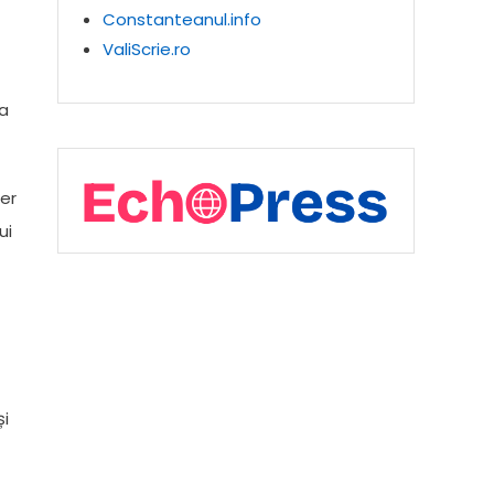
Constanteanul.info
ValiScrie.ro
ea
er
ui
și