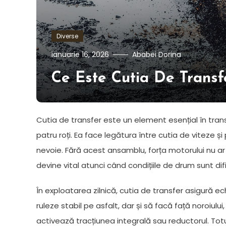
Diverse
ianuarie 16, 2026
Ababei Dorina
Ce Este Cutia De Transfe
Cutia de transfer este un element esențial în trans
patru roți. Ea face legătura între cutia de viteze și
nevoie. Fără acest ansamblu, forța motorului nu ar 
devine vital atunci când condițiile de drum sunt difi
În exploatarea zilnică, cutia de transfer asigură ech
ruleze stabil pe asfalt, dar și să facă față noroiului
activează tracțiunea integrală sau reductorul. Tot