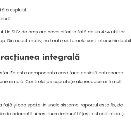
tă a cuplului
d dură
ui. Un SUV de oraș are nevoi diferite față de un 4×4 utilitar.
p. Din acest motiv, nu toate sistemele sunt interschimbabil
 tracțiunea integrală
ransfer. Ea este componenta care face posibilă antrenarea
une simplă. Controlul pe suprafețe alunecoase ar fi mult
ea față și cea spate. În unele sisteme, raportul este fix, de
cție de aderență. Acest lucru îmbunătățește stabilitatea și