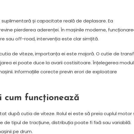
ă suplimentară și capacitate reală de deplasare. Ea
previne pierderea aderenței. În mașinile moderne, funcționar
re sau off-road, intervenția este clar simțită.
utia de viteze, importanța ei este majoră. O cutie de transf
ijarea ei poate duce la avarii costisitoare. Înțelegerea modul
așinii. Informațiile corecte previn erori de exploatare
și cum funcționează
 după cutia de viteze. Rolul ei este să preia cuplul motor 
e de tipul de tracțiune, distribuția poate fi fixă sau variabilă.
așinii pe drum.