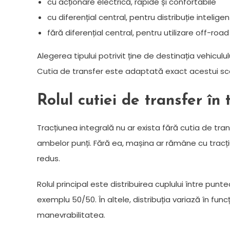
cu acționare electrică, rapide și confortabile
cu diferențial central, pentru distribuție inteligen
fără diferențial central, pentru utilizare off-roa
Alegerea tipului potrivit ține de destinația vehiculul
Cutia de transfer este adaptată exact acestui sco
Rolul cutiei de transfer în
Tracțiunea integrală nu ar exista fără cutia de t
ambelor punți. Fără ea, mașina ar rămâne cu tracți
redus.
Rolul principal este distribuirea cuplului între punt
exemplu 50/50. În altele, distribuția variază în fun
manevrabilitatea.