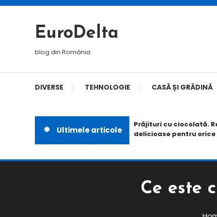
Skip
To
EuroDelta
Content
blog din România
DIVERSE
TEHNOLOGIE
CASĂ ȘI GRĂDINĂ
Prăjituri cu ciocolată. Rețet
Ultimele articole
delicioase pentru orice oca
Ce este c
Ho