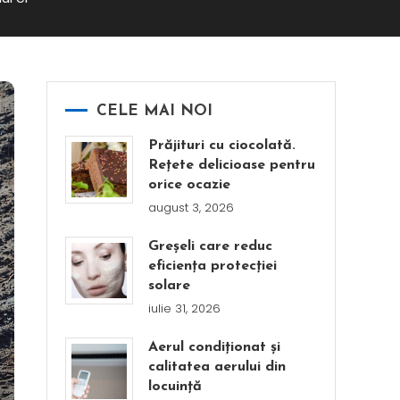
CELE MAI NOI
Prăjituri cu ciocolată.
Rețete delicioase pentru
orice ocazie
august 3, 2026
Greșeli care reduc
eficiența protecției
solare
iulie 31, 2026
Aerul condiționat și
calitatea aerului din
locuință