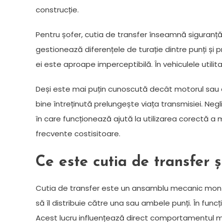
construcție.
Pentru șofer, cutia de transfer înseamnă siguranț
gestionează diferențele de turație dintre punți și 
ei este aproape imperceptibilă. În vehiculele utilita
Deși este mai puțin cunoscută decât motorul sau c
bine întreținută prelungește viața transmisiei. Negl
în care funcționează ajută la utilizarea corectă a m
frecvente costisitoare.
Ce este cutia de transfer 
Cutia de transfer este un ansamblu mecanic montat
să îl distribuie către una sau ambele punți. În funcți
Acest lucru influențează direct comportamentul m