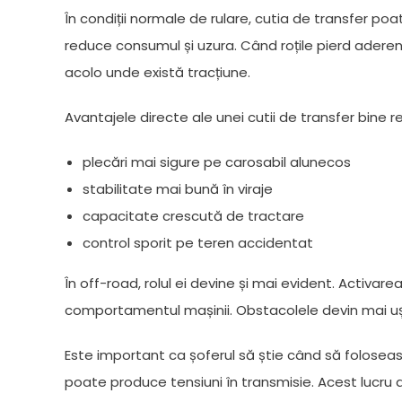
În condiții normale de rulare, cutia de transfer po
reduce consumul și uzura. Când roțile pierd aderenț
acolo unde există tracțiune.
Avantajele directe ale unei cutii de transfer bine r
plecări mai sigure pe carosabil alunecos
stabilitate mai bună în viraje
capacitate crescută de tractare
control sporit pe teren accidentat
În off-road, rolul ei devine și mai evident. Activ
comportamentul mașinii. Obstacolele devin mai ușor
Este important ca șoferul să știe când să foloseasc
poate produce tensiuni în transmisie. Acest lucru 