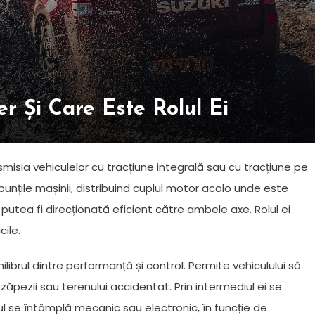
r Și Care Este Rolul Ei
misia vehiculelor cu tracțiune integrală sau cu tracțiune pe
 punțile mașinii, distribuind cuplul motor acolo unde este
putea fi direcționată eficient către ambele axe. Rolul ei
cile.
ilibrul dintre performanță și control. Permite vehiculului să
, zăpezii sau terenului accidentat. Prin intermediul ei se
ul se întâmplă mecanic sau electronic, în funcție de