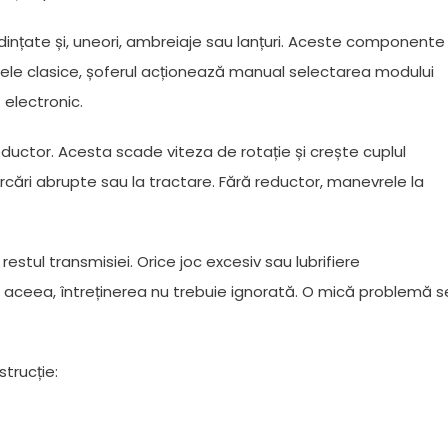
ți dințate și, uneori, ambreiaje sau lanțuri. Aceste componente
ele clasice, șoferul acționează manual selectarea modului
 electronic.
 reductor. Acesta scade viteza de rotație și crește cuplul
 urcări abrupte sau la tractare. Fără reductor, manevrele la
stul transmisiei. Orice joc excesiv sau lubrifiere
aceea, întreținerea nu trebuie ignorată. O mică problemă s
strucție: