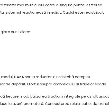
ate trimite mai mult cuplu către o singură punte. Astfel se
a, sistemul reacționează imediat. Cuplul este redistribuit
eglate sunt clare:
area modului 4×4 sau a reductorului schimbă complet
 de depășit. Efortul asupra ambreiajului și frânelor scade.
ă fiecare mod. Utilizarea tracțiunii integrale pe asfalt usca
duce la uzură prematură. Cunoașterea rolului cutiei de trans