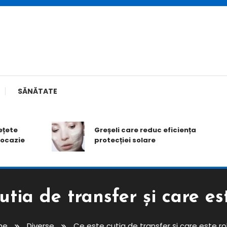
SĂNĂTATE
e
Greșeli care reduc eficiența
zie
protecției solare
utia de transfer și care est
me
Diverse
Ce este cutia de transfer și care este rol