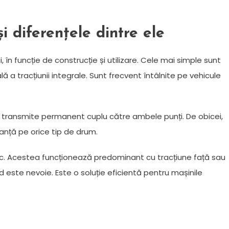
și diferențele dintre ele
 în funcție de construcție și utilizare. Cele mai simple sunt
a tracțiunii integrale. Sunt frecvent întâlnite pe vehicule
ta transmite permanent cuplu către ambele punți. De obicei,
ranță pe orice tip de drum.
ic. Acestea funcționează predominant cu tracțiune față sau
 este nevoie. Este o soluție eficientă pentru mașinile