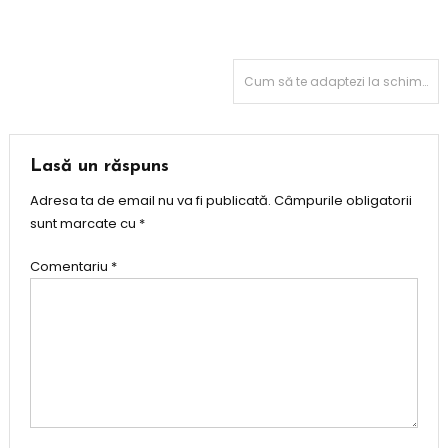
Navigare
Cum să te adaptezi la schimbările rapide și la noile tendințe din domeniul tehnologiei
în
articole
Lasă un răspuns
Adresa ta de email nu va fi publicată.
Câmpurile obligatorii
sunt marcate cu
*
Comentariu
*