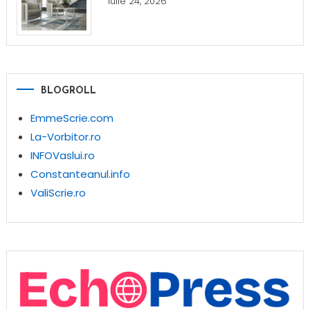
iulie 24, 2026
BLOGROLL
EmmeScrie.com
La-Vorbitor.ro
INFOVaslui.ro
Constanteanul.info
ValiScrie.ro