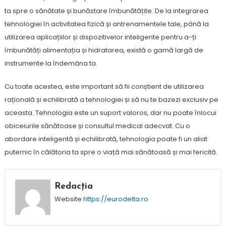
ta spre o sănătate și bunăstare îmbunătățite. De la integrarea
tehnologiei în activitatea fizică și antrenamentele tale, până la
utilizarea aplicațiilor și dispozitivelor inteligente pentru a-ți
îmbunătăți alimentația și hidratarea, există o gamă largă de
instrumente la îndemâna ta.
Cu toate acestea, este important să fii conștient de utilizarea
rațională și echilibrată a tehnologiei și să nu te bazezi exclusiv pe
aceasta. Tehnologia este un suport valoros, dar nu poate înlocui
obiceiurile sănătoase și consultul medical adecvat. Cu o
abordare inteligentă și echilibrată, tehnologia poate fi un aliat
puternic în călătoria ta spre o viață mai sănătoasă și mai fericită.
Redacția
Website
https://eurodelta.ro