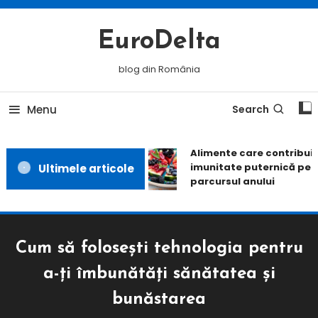
Skip
To
EuroDelta
Content
blog din România
Menu
Search
Alimente care contribuie 
imunitate puternică pe t
Ultimele articole
parcursul anului
Cum să folosești tehnologia pentru
a-ți îmbunătăți sănătatea și
bunăstarea