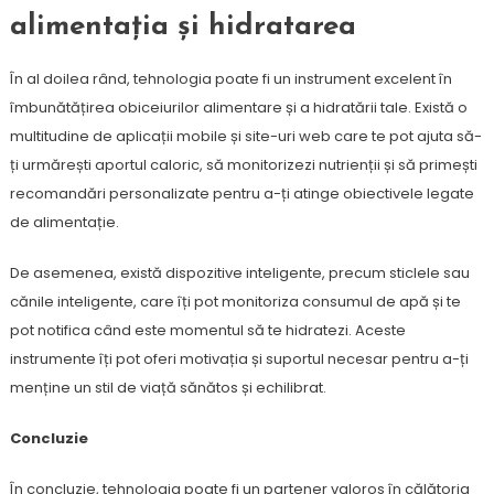
alimentația și hidratarea
În al doilea rând, tehnologia poate fi un instrument excelent în
îmbunătățirea obiceiurilor alimentare și a hidratării tale. Există o
multitudine de aplicații mobile și site-uri web care te pot ajuta să-
ți urmărești aportul caloric, să monitorizezi nutrienții și să primești
recomandări personalizate pentru a-ți atinge obiectivele legate
de alimentație.
De asemenea, există dispozitive inteligente, precum sticlele sau
cănile inteligente, care îți pot monitoriza consumul de apă și te
pot notifica când este momentul să te hidratezi. Aceste
instrumente îți pot oferi motivația și suportul necesar pentru a-ți
menține un stil de viață sănătos și echilibrat.
Concluzie
În concluzie, tehnologia poate fi un partener valoros în călătoria