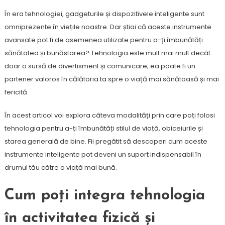
În era tehnologiei, gadgeturile și dispozitivele inteligente sunt
omniprezente în viețile noastre. Dar știai că aceste instrumente
avansate pot fi de asemenea utilizate pentru a-ți îmbunătăți
sănătatea și bunăstarea? Tehnologia este mult mai mult decât
doar o sursă de divertisment și comunicare; ea poate fi un
partener valoros în călătoria ta spre o viață mai sănătoasă și mai
fericită.
În acest articol voi explora câteva modalități prin care poți folosi
tehnologia pentru a-ți îmbunătăți stilul de viață, obiceiurile și
starea generală de bine. Fii pregătit să descoperi cum aceste
instrumente inteligente pot deveni un suport indispensabil în
drumul tău către o viață mai bună.
Cum poți integra tehnologia
în activitatea fizică și