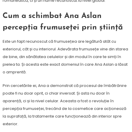
românească, ci și un nume recunoscut la nivel global.
Cum a schimbat Ana Aslan
percepția frumuseței prin știință
Este un fapt recunoscut că frumusețea are legătură atât cu
exteriorul, cât și cu interiorul. Adevărata frumusețe vine din starea
de bine, din sănătatea celulelor și din modul în care te simți în
pielea ta. Și acesta este exact domeniul în care Ana Aslan a lăsat
o amprentă.
Prin cercetările ei, Ana a demonstrat că procesul de îmbătrânire
poate fi nu doar oprit, ci chiar inversat. Și asta nu doar în
aparență, ci și la nivel celular. Aceasta a fost o revoluție în
percepția frumuseței, trecând de la cosmetice care acționează
la suprafață, la tratamente care funcționează din interior spre
exterior.