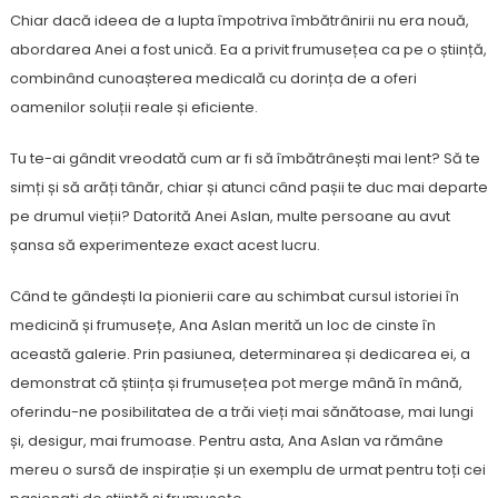
Chiar dacă ideea de a lupta împotriva îmbătrânirii nu era nouă,
abordarea Anei a fost unică. Ea a privit frumusețea ca pe o știință,
combinând cunoașterea medicală cu dorința de a oferi
oamenilor soluții reale și eficiente.
Tu te-ai gândit vreodată cum ar fi să îmbătrânești mai lent? Să te
simți și să arăți tânăr, chiar și atunci când pașii te duc mai departe
pe drumul vieții? Datorită Anei Aslan, multe persoane au avut
șansa să experimenteze exact acest lucru.
Când te gândești la pionierii care au schimbat cursul istoriei în
medicină și frumusețe, Ana Aslan merită un loc de cinste în
această galerie. Prin pasiunea, determinarea și dedicarea ei, a
demonstrat că știința și frumusețea pot merge mână în mână,
oferindu-ne posibilitatea de a trăi vieți mai sănătoase, mai lungi
și, desigur, mai frumoase. Pentru asta, Ana Aslan va rămâne
mereu o sursă de inspirație și un exemplu de urmat pentru toți cei