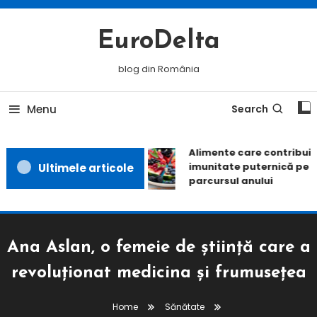
Skip
To
EuroDelta
Content
blog din România
Menu
Search
Alimente care contribuie 
imunitate puternică pe t
Ultimele articole
parcursul anului
Ana Aslan, o femeie de știință care a
revoluționat medicina și frumusețea
Home
Sănătate