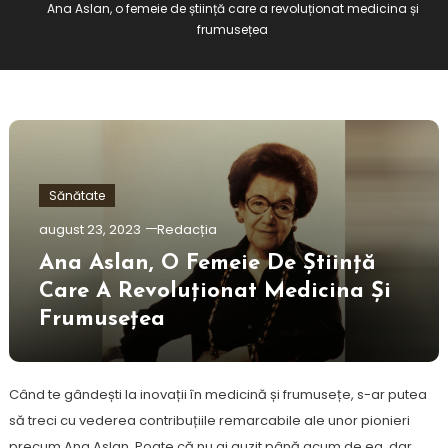
Ana Aslan, o femeie de știință care a revoluționat medicina și
frumusețea
Sănătate
august 23, 2023
Redacția
Ana Aslan, O Femeie De Știință
Care A Revoluționat Medicina Și
Frumusețea
Când te gândești la inovații în medicină și frumusețe, s-ar putea
să treci cu vederea contribuțiile remarcabile ale unor pionieri
precum Ana Aslan. Poate că nu ai auzit până acum de ea, dar