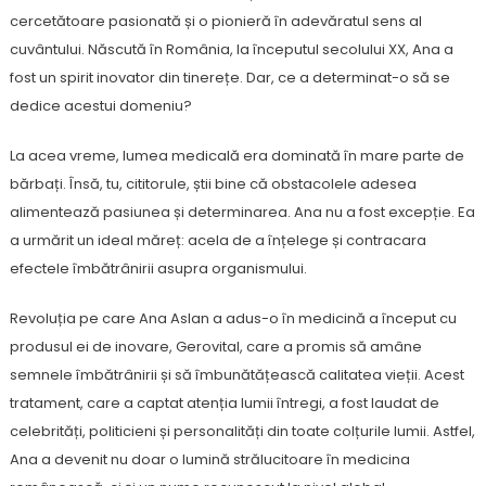
cercetătoare pasionată și o pionieră în adevăratul sens al
cuvântului. Născută în România, la începutul secolului XX, Ana a
fost un spirit inovator din tinerețe. Dar, ce a determinat-o să se
dedice acestui domeniu?
La acea vreme, lumea medicală era dominată în mare parte de
bărbați. Însă, tu, cititorule, știi bine că obstacolele adesea
alimentează pasiunea și determinarea. Ana nu a fost excepție. Ea
a urmărit un ideal măreț: acela de a înțelege și contracara
efectele îmbătrânirii asupra organismului.
Revoluția pe care Ana Aslan a adus-o în medicină a început cu
produsul ei de inovare, Gerovital, care a promis să amâne
semnele îmbătrânirii și să îmbunătățească calitatea vieții. Acest
tratament, care a captat atenția lumii întregi, a fost laudat de
celebrități, politicieni și personalități din toate colțurile lumii. Astfel,
Ana a devenit nu doar o lumină strălucitoare în medicina