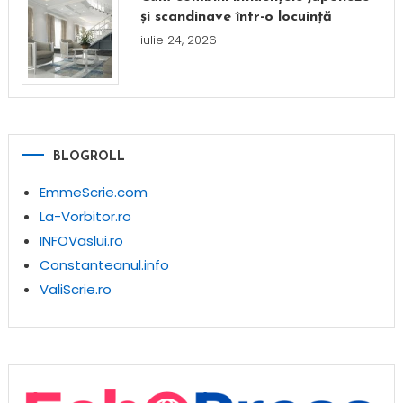
și scandinave într-o locuință
iulie 24, 2026
BLOGROLL
EmmeScrie.com
La-Vorbitor.ro
INFOVaslui.ro
Constanteanul.info
ValiScrie.ro