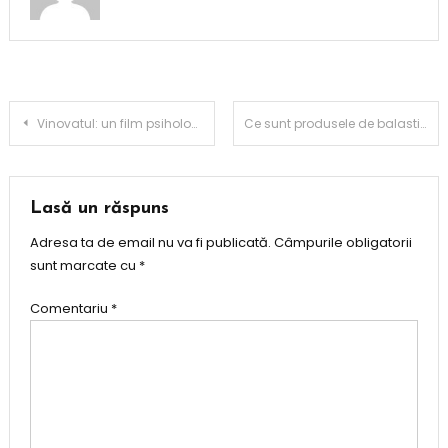
Navigare
Vinovatul: un film psihologic care te ține cu sufletul la gură
Ce sunt produsele de balastieră și de unde le poți achiziționa
în
articole
Lasă un răspuns
Adresa ta de email nu va fi publicată.
Câmpurile obligatorii
sunt marcate cu
*
Comentariu
*